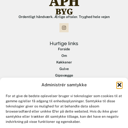
Ordentligt håndværk. Ærlige aftaler. Tryghed hele vejen
Hurtige links
Forside
Om
Køkkener
Gulve
Gipsvægge
Terrasser
Administrér samtykke
Renovering
Øvrige opgaver
For at give de bedste oplevelser bruger vi teknologier som cookies til at
gemme og/eller få adgang til enhedsoplysninger. Samtykke til disse
Referencer
teknologier giver os mulighed for at behandle data såsom
Kontakt
browseradfærd eller unikke ID’er på dette websted. Hvis du ikke giver
samtykke eller trækker dit samtykke tilbage, kan det have en negativ
Tag kontakt
indvirkning på visse funktioner og egenskaber.
+45 60 88 26 55