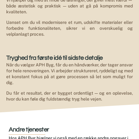
Vi hjælper dig med at finde de løsninger, der giver mest værdi —
både æstetisk og praktisk — uden at gå på kompromis med
kvaliteten.
Uanset om du vil modernisere et rum, udskifte materialer eller
forbedre funktionaliteten, sikrer vi en overskuelig og
velplanlagt proces.
Tryghed fra første idé til sidste detalje
Når du vælger APH Byg, får du en håndværker, der tager ansvar
for hele renoveringen. Vi arbejder struktureret, ryddeligt og med
et konstant fokus på at gøre processen så let som muligt for
dig.
Du får et resultat, der er bygget ordentligt — og en oplevelse,
hvor du kan føle dig fuldstændig tryg hele vejen.
Andre tjenester
Hos APH Byg hjælper vi også med en række andre opgaver i