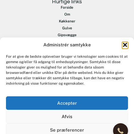
Hurtige links
Forside
Om
Køkkener
Gulve
Gipsvægge
Terrasser
Administrér samtykke
Renovering
Øvrige opgaver
For at give de bedste oplevelser bruger vi teknologier som cookies til at
gemme og/eller få adgang til enhedsoplysninger. Samtykke til disse
Referencer
teknologier giver os mulighed for at behandle data såsom
Kontakt
browseradfærd eller unikke ID’er på dette websted. Hvis du ikke giver
samtykke eller trækker dit samtykke tilbage, kan det have en negativ
Tag kontakt
indvirkning på visse funktioner og egenskaber.
+45 60 88 26 55
Asbjornpihlhansen@gmail.com
Accepter
Frederikskaj 2 M 2 tv, 2450 København SV
+45 60 88 26 55
Afvis
CVR: 45809072
Se præferencer